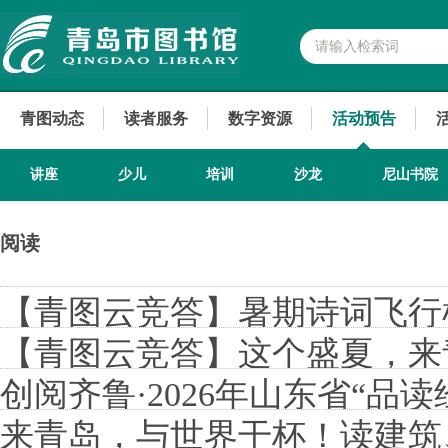
青图动态
读者服务
数字资源
活动预告
讲座
少儿
培训
沙龙
尼山书院
阅读
【青图云竞答】暑期诗词飞行
【青图云竞答】这个盛夏，来
么~
创阅齐鲁·2026年山东省“品
来青岛，与世界干杯！读建筑
赛（社会成人组）青岛市选拔