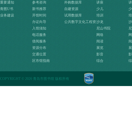
重要通知
参考咨询
外购数据库
讲座
讲
青图U书
新书推荐
自建资源
少儿
少
业务建设
开馆时间
试用数据库
培训
培
办证向导
公共数字文化工程资
沙龙
沙
入馆须知
源快速入口
尼山书院
尼
电话服务
网络
网
借阅服务
阅读
阅
资源分布
展览
展
交通位置
影音
影
区市馆指南
综合
综
COPYRIGHT
©
2026 青岛市图书馆 版权所有