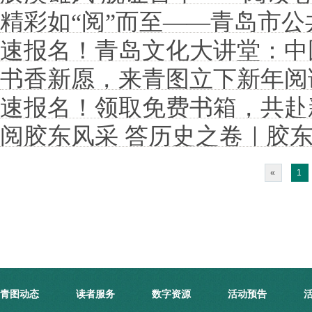
城”琅琊文化专题活动
精彩如“阅”而至——青岛市公
题活动
速报名！青岛文化大讲堂：中
图书馆服务宣传周系列活动
书香新愿，来青图立下新年阅读f
封神宇宙
速报名！领取免费书箱，共赴
阅胶东风采 答历史之卷｜胶东
题活动
«
1
青图动态
读者服务
数字资源
活动预告