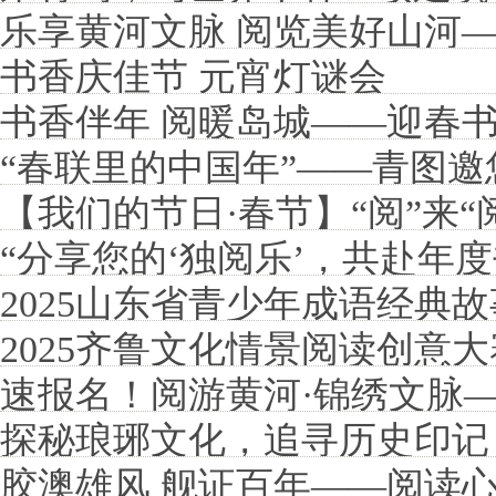
乐享黄河文脉 阅览美好山河
挑战
书香庆佳节 元宵灯谜会
书香伴年 阅暖岛城——迎春
“春联里的中国年”——青图
【我们的节日·春节】“阅”来
“分享您的‘独阅乐’，共赴年度
集福啦
2025山东省青少年成语经典
2025年度阅读书单分享活动
2025齐鲁文化情景阅读创意
速报名！阅游黄河·锦绣文脉—
探秘琅琊文化，追寻历史印记
胶澳雄风 舰证百年——阅读心