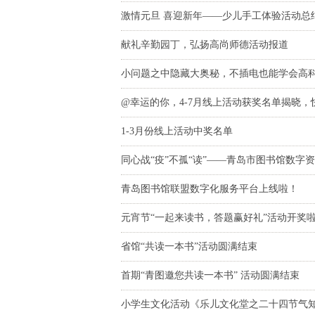
激情元旦 喜迎新年——少儿手工体验活动总
献礼辛勤园丁，弘扬高尚师德活动报道
小问题之中隐藏大奥秘，不插电也能学会高科
@幸运的你，4-7月线上活动获奖名单揭晓，
1-3月份线上活动中奖名单
同心战“疫”不孤“读”——青岛市图书馆数字资
青岛图书馆联盟数字化服务平台上线啦！
元宵节“一起来读书，答题赢好礼”活动开奖
省馆“共读一本书”活动圆满结束
首期“青图邀您共读一本书” 活动圆满结束
小学生文化活动《乐儿文化堂之二十四节气