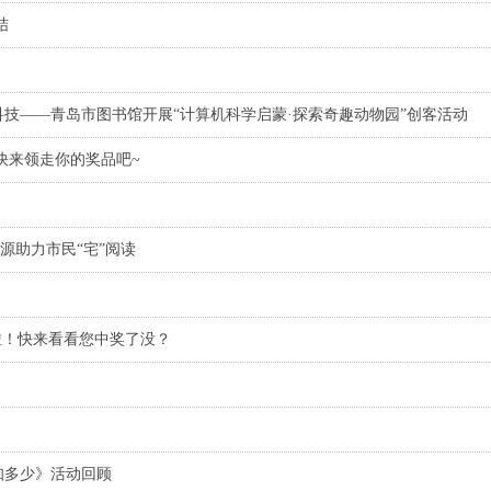
结
技——青岛市图书馆开展“计算机科学启蒙·探索奇趣动物园”创客活动
快来领走你的奖品吧~
源助力市民“宅”阅读
啦！快来看看您中奖了没？
知多少》活动回顾