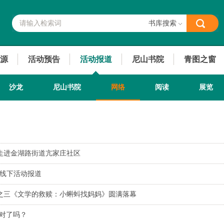
书库搜索
源
活动预告
活动报道
尼山书院
青图之窗
沙龙
尼山书院
网络
阅读
展览
读走进金湖路街道亢家庄社区
馆线下活动报道
座之三《文学的救赎：小蝌蚪找妈妈》圆满落幕
答对了吗？