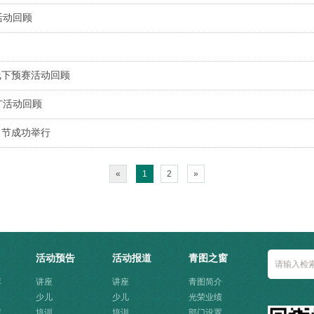
活动回顾
线下预赛活动回顾
广活动回顾
习节成功举行
«
1
2
»
活动预告
活动报道
青图之窗
库
讲座
讲座
青图简介
少儿
少儿
光荣业绩
库
培训
培训
部门设置