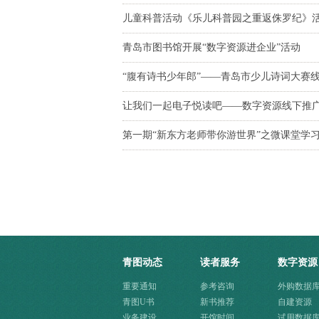
儿童科普活动《乐儿科普园之重返侏罗纪》
青岛市图书馆开展“数字资源进企业”活动
“腹有诗书少年郎”——青岛市少儿诗词大赛
让我们一起电子悦读吧——数字资源线下推
第一期“新东方老师带你游世界”之微课堂学
青图动态
读者服务
数字资源
重要通知
参考咨询
外购数据
青图U书
新书推荐
自建资源
业务建设
开馆时间
试用数据