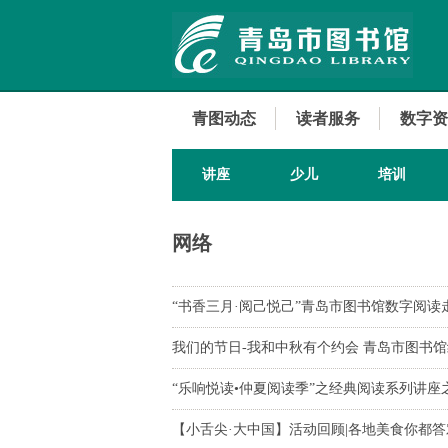
青图动态
读者服务
数字资
讲座
少儿
培训
网络
“书香三月·阅己悦己”青岛市图书馆数字阅
我们的节日-我和中秋有个约会 青岛市图书
“乐响悦读•仲夏阅读季”之经典阅读系列讲
【小舌尖·大中国】活动回顾|各地美食你都