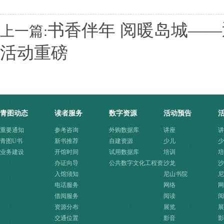
书香伴年 阅暖岛城—
上一篇:
活动重磅
青图动态
读者服务
数字资源
活动预告
重要通知
参考咨询
外购数据库
讲座
讲
青图U书
新书推荐
自建资源
少儿
少
业务建设
开馆时间
试用数据库
培训
培
办证向导
公共数字文化工程资
沙龙
沙
入馆须知
源快速入口
尼山书院
尼
电话服务
网络
网
借阅服务
阅读
阅
资源分布
展览
展
交通位置
影音
影