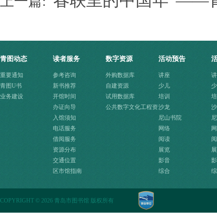
“春联里的中国年”—
上一篇:
青图动态
读者服务
数字资源
活动预告
重要通知
参考咨询
外购数据库
讲座
讲
青图U书
新书推荐
自建资源
少儿
少
业务建设
开馆时间
试用数据库
培训
培
办证向导
公共数字文化工程资
沙龙
沙
入馆须知
源快速入口
尼山书院
尼
电话服务
网络
网
借阅服务
阅读
阅
资源分布
展览
展
交通位置
影音
影
区市馆指南
综合
综
COPYRIGHT
©
2026 青岛市图书馆 版权所有