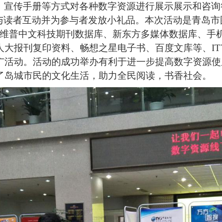
、宣传手册等方式对各种数字资源进行展示展示和咨询
式与读者互动并为参与者发放小礼品。本次活动
是青岛市
台、维普中文科技期刊数据库、新东方多媒体数据库、手
大报刊复印资料、畅想之星电子书、百度文库等、IT
广活动。
活动
的成功举办
有利于
进一步
提高数字资源使
了
岛城市民的文化生活，
助力
全民阅读，
书香社会
。