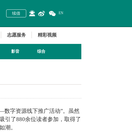
EN
续借
志愿服务
精彩视频
影音
综合
—
数字资源线下推广活动
”
。虽然
吸引了
8
80余位读者参加，取得了
如潮
。