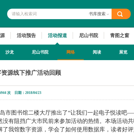
书库搜索
源
活动预告
活动报道
尼山书院
青图之窗
沙龙
尼山书院
网络
阅读
展览
字资源线下推广活动回顾
6944 次 日期：2018/04/23
0，青岛市图书馆二楼大厅推出了
“让我们一起电子悦读吧
—
然没有阻挡广大市民
前
来参加活动的热情
。
本场活动共
解了我馆数字资源，学会了如何使用数据库
，读者好评