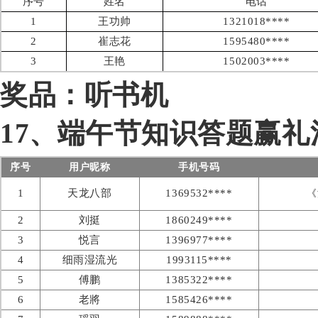
序号
姓名
电话
1
王功帅
1321018****
2
崔志花
1595480****
3
王艳
1502003****
奖品：听书机
17、端午节知识答题赢礼
序号
用户昵称
手机号码
1
天龙八部
1369532****
《
2
刘挺
1860249****
3
悦言
1396977****
4
细雨湿流光
1993115****
5
傅鹏
1385322****
6
老將
1585426****