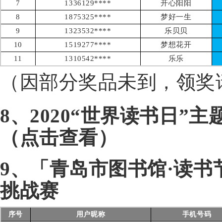
7
1336129****
开心阳阳
8
1875325****
梦好一生
9
1323532****
乐贝贝
10
1519277****
梦想花开
11
1310542****
乐乐
（因部分奖品未到，领奖请提
8、
2020“世界读书日”
（点击查看）
9、「青岛市图书馆·读书
挑战赛
序号
用户昵称
手机号码