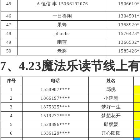
45
A 恒信 李 15066192076
1506619*
46
一日得闲
1304501*
47
果蜂
1358920*
48
phoebe
1576423*
49
幽蓝
1366532*
50
老將
1585426*
7、4.23魔法乐读节线上
序号
电话
姓名
1
1558987****
邱倪
2
1866197****
小浣熊
3
1875325****
梦好一生
4
1519277****
梦想花开
5
1528896****
邱媛媛
6
1336129****
开心阳阳