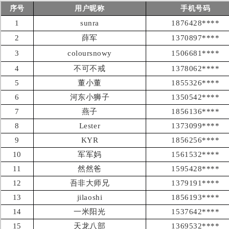
序号
用户昵称
手机号码
1
sunra
1876428****
2
薛军
1370897****
3
coloursnowy
1506681****
4
不可不戒
1378062****
5
董小董
1855326****
6
河东小狮子
1350542****
7
燕子
1856136****
8
Lester
1373099****
9
KYR
1856256****
10
军军妈
1561532****
11
然然爸
1595428****
12
吾非大师兄
1379191****
13
jilaoshi
1856193****
14
一米阳光
1537642****
15
天龙八部
1369532****