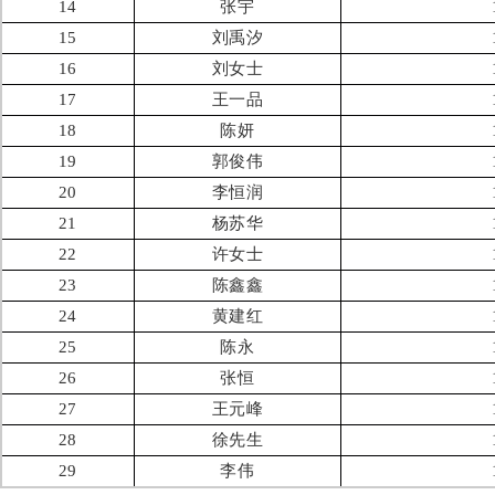
14
张宇
15
刘禹汐
16
刘女士
17
王一品
18
陈妍
19
郭俊伟
20
李恒润
21
杨苏华
22
许女士
23
陈鑫鑫
24
黄建红
25
陈永
26
张恒
27
王元峰
28
徐先生
29
李伟