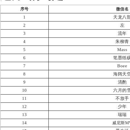
序号
微信名
1
天龙八
2
左
3
流年
4
朱柳青
5
Mass
6
笔墨纸
7
Boee
8
海阔天
9
清酌
10
六月的
11
不放手
12
少年
13
瑞瑞
14
M
威尼斯