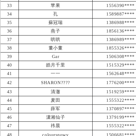
33
苹果
1556390****
34
孔
1589887****
35
蘇冠瑞
1386988****
36
燕子
1856136****
37
哄哄
1386989****
38
董小董
1855326****
39
Gar
1506308****
40
皓月千里
1515329****
41
一一
1562648****
42
SHARON????
1776200****
43
清澈
1519259****
44
麦田
1555322****
45
薛军
1370897****
46
潇湘仙子
1379199****
47
祎晨
1555322****
48
coloursnowy
1506681****