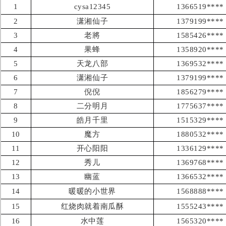
1
cysa12345
1366519****
2
潇湘仙子
1379199****
3
老將
1585426****
4
果蜂
1358920****
5
天龙八部
1369532****
6
潇湘仙子
1379199****
7
倪倪
1856279****
8
二分明月
1775637****
9
皓月千里
1515329****
10
魔方
1880532****
11
开心阳阳
1336129****
12
秀儿
1369768****
13
幽蓝
1366532****
14
暖暖的小世界
1568888****
15
红烧肉就着南瓜酥
1555243****
16
水中莲
1565320****