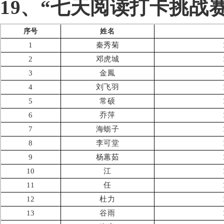
19、“七天阅读打卡挑战
序号
姓名
1
秦秀菊
2
邓虎城
3
金鳳
4
刘飞羽
5
常硕
6
乔萍
7
海蛎子
8
李可堂
9
杨蕙茹
10
江
11
任
12
杜力
13
谷雨