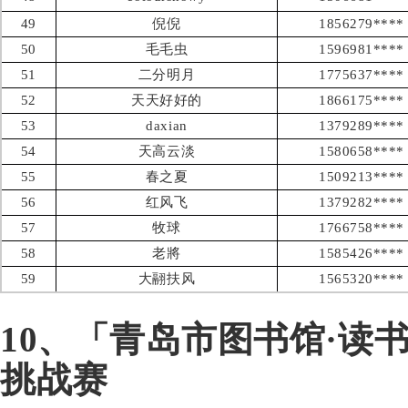
49
倪倪
1856279****
50
毛毛虫
1596981****
51
二分明月
1775637****
52
天天好好的
1866175****
53
daxian
1379289****
54
天高云淡
1580658****
55
春之夏
1509213****
56
红风飞
1379282****
57
牧球
1766758****
58
老將
1585426****
59
大翮扶风
1565320****
10、「青岛市图书馆·读
挑战赛