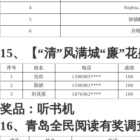
4
Sophia
5
张镇
6
月
15、【“清”风满城“廉
序号
姓名
电话
成绩
1
任欣
1396985****
100
2
陈妍
1596981****
100
3
刘兆英
1876962****
100
奖品：听书机
16、青岛全民阅读有奖调