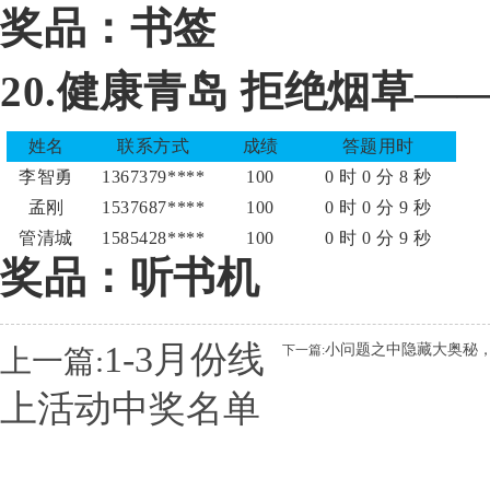
奖品：书签
20.健康青岛 拒绝烟草
姓名
联系方式
成绩
答题用时
李智勇
1367379****
100
0 时 0 分 8 秒
孟刚
1537687****
100
0 时 0 分 9 秒
管清城
1585428****
100
0 时 0 分 9 秒
奖品：听书机
1-3月份线
小问题之中隐藏大奥秘，
下一篇:
上一篇:
上活动中奖名单