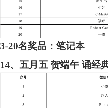
15
爱生活
16
小芳
17
Ma99
小
18
祺米
19
Robert Gar
20
一修
3-20名奖品：笔记本
14、五月五 贺端午 诵经
序号
微信
1
小
2
超
3
Euni