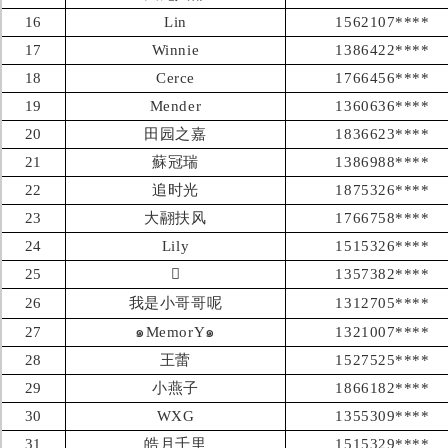
16
Lin
1562107****
17
Winnie
1386422****
18
Cerce
1766456****
19
Mender
1360636****
20
田园之嘉
1836623****
21
蘇冠瑞
1386988****
22
追时光
1875326****
23
大翮扶风
1766758****
24
Lily
1515326****
25

1357382****
26
我是小哥哥呢
1312705****
27
๑MemorY๑
1321007****
28
王蕾
1527525****
29
小燕子
1866182****
30
WXG
1355309****
31
皓月千里
1515329****