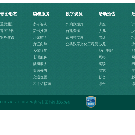
青图动态
读者服务
数字资源
活动预告
重要通知
参考咨询
外购数据库
讲座
讲
青图U书
新书推荐
自建资源
少儿
少
业务建设
开馆时间
试用数据库
培训
培
办证向导
公共数字文化工程资
沙龙
沙
入馆须知
源快速入口
尼山书院
尼
电话服务
网络
网
借阅服务
阅读
阅
资源分布
展览
展
交通位置
影音
影
区市馆指南
综合
综
COPYRIGHT
©
2026 青岛市图书馆 版权所有