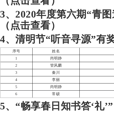
（点击查看）
3、
2020年度第六期“青
（点击查看）
4、清明节“听音寻源”有
序号
姓名
1
尚明静
2
管风麟
3
秦川
4
李丽
5
尚明静
6
常硕
5、“畅享春日知书答‘礼’