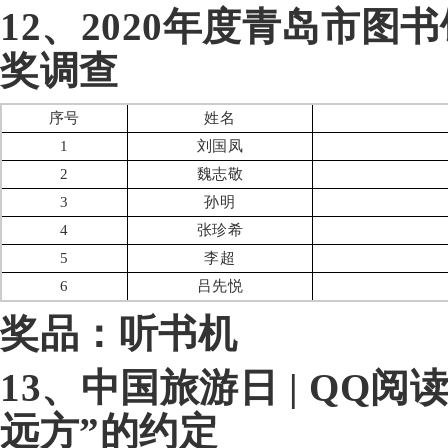
12、2020年度青岛市
奖调查
序号
姓名
1
刘国凤
2
魏志敬
3
孙明
4
张珍希
5
李超
6
吕先悦
奖品：听书机
13、中
国旅游日 | QQ
远方”的约定