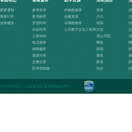
青图动态
读者服务
数字资源
活动预告
重要通知
参考咨询
外购数据库
讲座
讲
青图U书
新书推荐
自建资源
少儿
少
业务建设
开馆时间
试用数据库
培训
培
办证向导
公共数字文化工程资
沙龙
沙
入馆须知
源快速入口
尼山书院
尼
电话服务
网络
网
借阅服务
阅读
阅
资源分布
展览
展
交通位置
影音
影
区市馆指南
综合
综
COPYRIGHT
©
2026 青岛市图书馆 版权所有