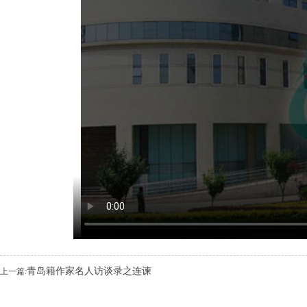
青岛籍作家名人访谈录之连谏
上一篇: