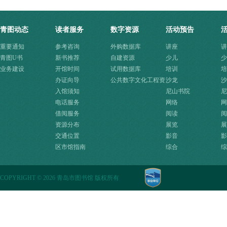
青图动态
读者服务
数字资源
活动预告
重要通知
参考咨询
外购数据库
讲座
讲
青图U书
新书推荐
自建资源
少儿
少
业务建设
开馆时间
试用数据库
培训
培
办证向导
公共数字文化工程资
沙龙
沙
入馆须知
源快速入口
尼山书院
尼
电话服务
网络
网
借阅服务
阅读
阅
资源分布
展览
展
交通位置
影音
影
区市馆指南
综合
综
COPYRIGHT
©
2026 青岛市图书馆 版权所有