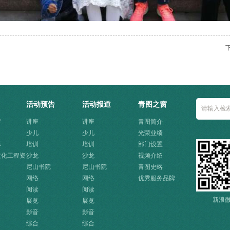
活动预告
活动报道
青图之窗
库
讲座
讲座
青图简介
少儿
少儿
光荣业绩
库
培训
培训
部门设置
文化工程资
沙龙
沙龙
视频介绍
口
尼山书院
尼山书院
青图史略
网络
网络
优秀服务品牌
阅读
阅读
新浪
展览
展览
影音
影音
综合
综合