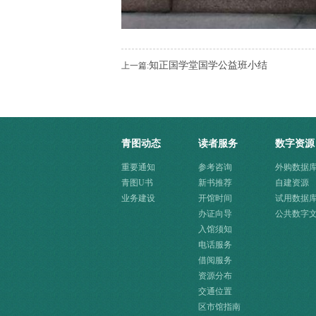
知正国学堂国学公益班小结
上一篇:
青图动态
读者服务
数字资源
重要通知
参考咨询
外购数据
青图U书
新书推荐
自建资源
业务建设
开馆时间
试用数据
办证向导
公共数字
入馆须知
源快速入
电话服务
借阅服务
资源分布
交通位置
区市馆指南