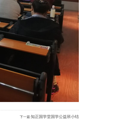
知正国学堂国学公益班小结
下一篇: