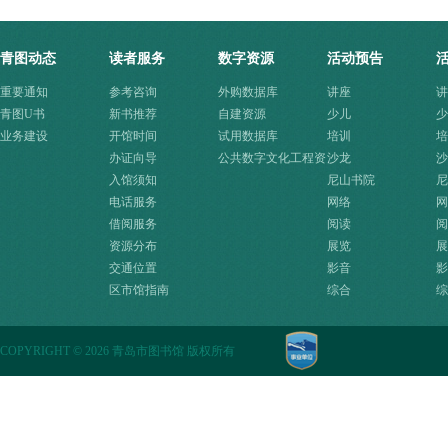
青图动态
读者服务
数字资源
活动预告
重要通知
参考咨询
外购数据库
讲座
讲
青图U书
新书推荐
自建资源
少儿
少
业务建设
开馆时间
试用数据库
培训
培
办证向导
公共数字文化工程资
沙龙
沙
入馆须知
源快速入口
尼山书院
尼
电话服务
网络
网
借阅服务
阅读
阅
资源分布
展览
展
交通位置
影音
影
区市馆指南
综合
综
COPYRIGHT
©
2026 青岛市图书馆 版权所有