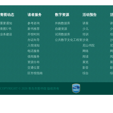
青图动态
读者服务
数字资源
活动预告
重要通知
参考咨询
外购数据库
讲座
讲
青图U书
新书推荐
自建资源
少儿
少
业务建设
开馆时间
试用数据库
培训
培
办证向导
公共数字文化工程资
沙龙
沙
入馆须知
源快速入口
尼山书院
尼
电话服务
网络
网
借阅服务
阅读
阅
资源分布
展览
展
交通位置
影音
影
区市馆指南
综合
综
COPYRIGHT
©
2026 青岛市图书馆 版权所有