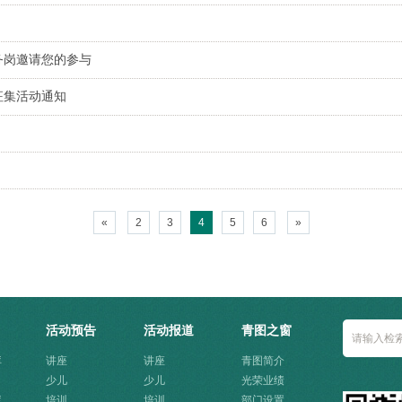
务岗邀请您的参与
征集活动通知
«
2
3
4
5
6
»
活动预告
活动报道
青图之窗
库
讲座
讲座
青图简介
少儿
少儿
光荣业绩
库
培训
培训
部门设置