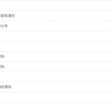
赛获奖通告
放公告
通知
通知
！
域的通知