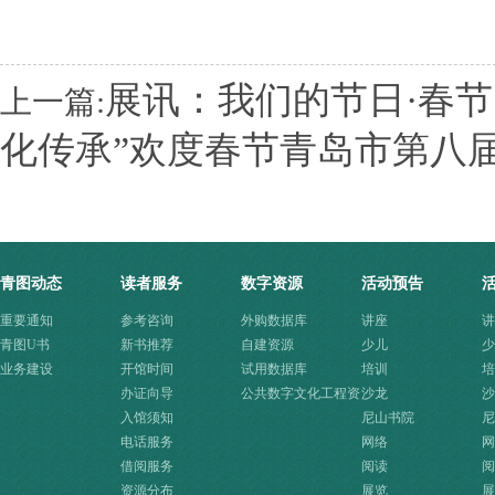
展讯：我们的节日·春节|
上一篇:
化传承”欢度春节青岛市第八
青图动态
读者服务
数字资源
活动预告
重要通知
参考咨询
外购数据库
讲座
讲
青图U书
新书推荐
自建资源
少儿
少
业务建设
开馆时间
试用数据库
培训
培
办证向导
公共数字文化工程资
沙龙
沙
入馆须知
源快速入口
尼山书院
尼
电话服务
网络
网
借阅服务
阅读
阅
资源分布
展览
展