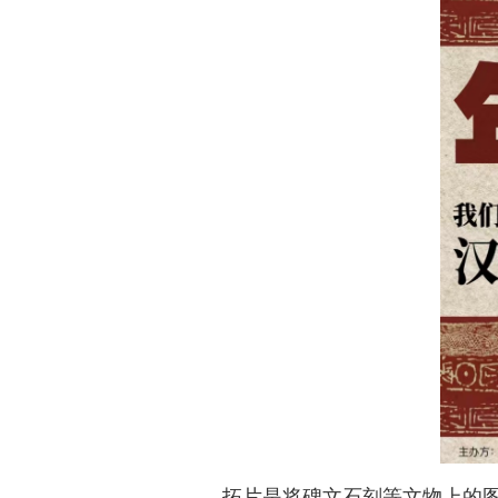
拓片是将碑文石刻等文物上的