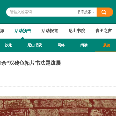
书库搜索
源
活动预告
活动报道
尼山书院
青图之窗
沙龙
尼山书院
网络
阅读
展览
有余”汉砖鱼拓片书法题跋展