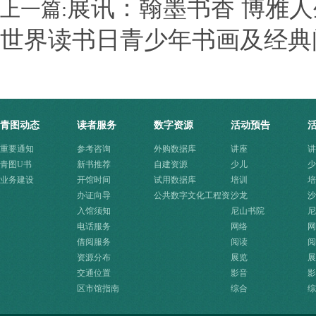
展讯：翰墨书香 博雅
上一篇:
世界读书日青少年书画及经典
青图动态
读者服务
数字资源
活动预告
重要通知
参考咨询
外购数据库
讲座
讲
青图U书
新书推荐
自建资源
少儿
少
业务建设
开馆时间
试用数据库
培训
培
办证向导
公共数字文化工程资
沙龙
沙
入馆须知
源快速入口
尼山书院
尼
电话服务
网络
网
借阅服务
阅读
阅
资源分布
展览
展
交通位置
影音
影
区市馆指南
综合
综