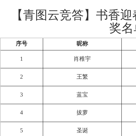
【青图云竞答】书香迎春
奖名
序号
昵称
1
肖稚宇
2
王繁
3
蓝宝
4
拔萝
5
圣诞