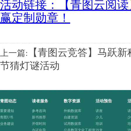
活动链接：【青图云阅读
赢定制勋章！
【青图云竞答】马跃新
上一篇:
节猜灯谜活动
青图动态
读者服务
数字资源
活动预告
重要通知
参考咨询
外购数据库
讲座
讲
青图U书
新书推荐
自建资源
少儿
少
业务建设
开馆时间
试用数据库
培训
培
办证向导
公共数字文化工程资
沙龙
沙