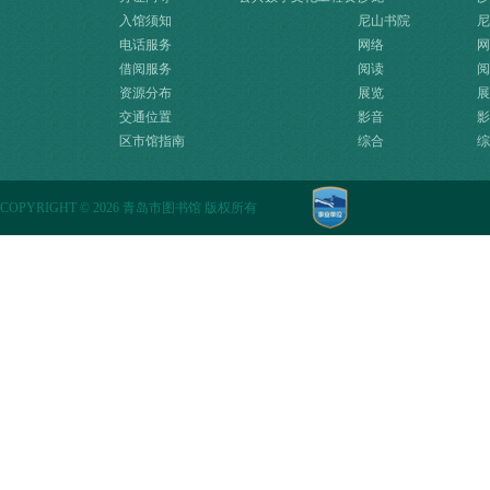
入馆须知
源快速入口
尼山书院
尼
电话服务
网络
网
借阅服务
阅读
阅
资源分布
展览
展
交通位置
影音
影
区市馆指南
综合
综
COPYRIGHT
©
2026 青岛市图书馆 版权所有