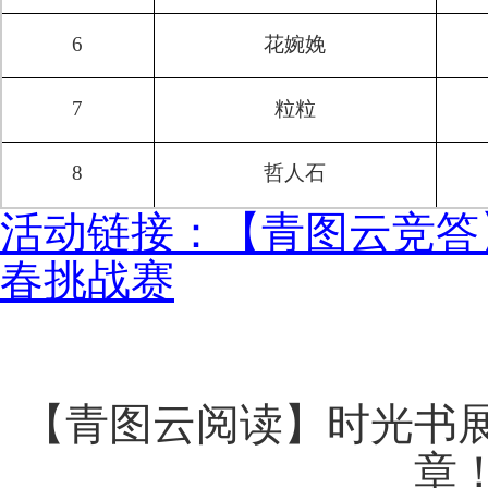
6
花婉娩
7
粒粒
8
哲人石
活动链接：【青图云竞答
春挑战赛
【青图云阅读】时光书
章