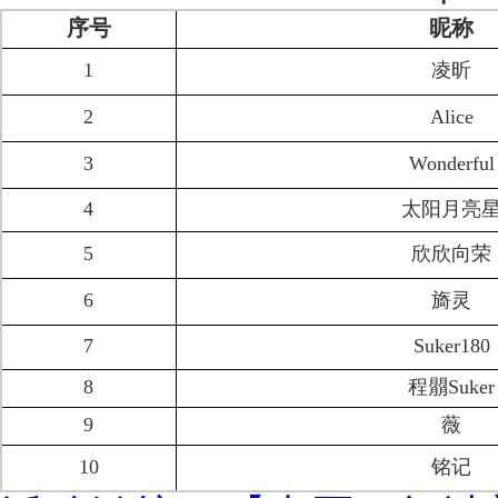
序号
昵称
1
凌昕
2
Alice
3
Wonderful
4
太阳月亮
5
欣欣向荣
6
旖灵
7
Suker180
8
程朤Suker
9
薇
10
铭记