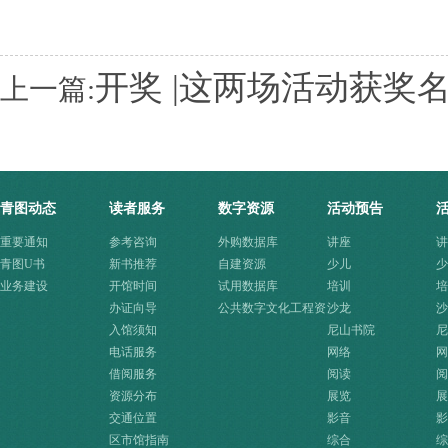
开奖 |这两场活动获奖
上一篇:
青图动态
读者服务
数字资源
活动预告
重要通知
参考咨询
外购数据库
讲座
讲
青图U书
新书推荐
自建资源
少儿
少
业务建设
开馆时间
试用数据库
培训
培
办证向导
公共数字文化工程资
沙龙
沙
入馆须知
源快速入口
尼山书院
尼
电话服务
网络
网
借阅服务
阅读
阅
资源分布
展览
展
交通位置
影音
影
区市馆指南
综合
综