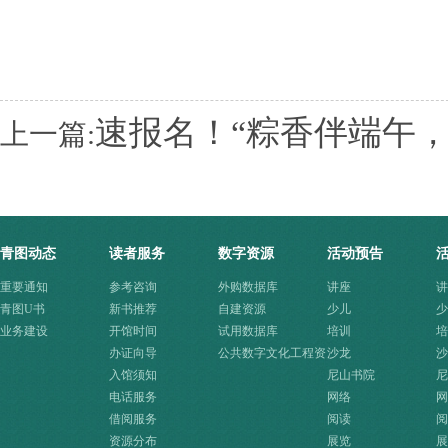
速报名！“粽香伴端午
上一篇:
青图动态
读者服务
数字资源
活动预告
重要通知
参考咨询
外购数据库
讲座
讲
青图U书
新书推荐
自建资源
少儿
少
业务建设
开馆时间
试用数据库
培训
培
办证向导
公共数字文化工程资
沙龙
沙
入馆须知
源快速入口
尼山书院
尼
电话服务
网络
网
借阅服务
阅读
阅
资源分布
展览
展