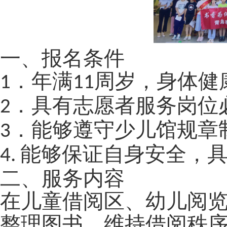
一、报名条件
．年满
周岁，身体健
1
11
．
具有志愿者服务岗位
2
．能够遵守少儿馆规章
3
能够保证自身安全，
4.
二、服务内容
在儿童借阅区、幼儿阅
整理图书、维持借阅秩