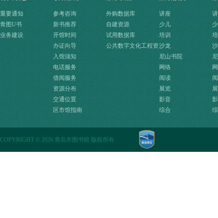
重要通知
参考咨询
外购数据库
讲座
讲
青图U书
新书推荐
自建资源
少儿
少
业务建设
开馆时间
试用数据库
培训
培
办证向导
公共数字文化工程资
沙龙
沙
入馆须知
源快速入口
尼山书院
尼
电话服务
网络
网
借阅服务
阅读
阅
资源分布
展览
展
交通位置
影音
影
区市馆指南
综合
综
COPYRIGHT
©
2026 青岛市图书馆 版权所有