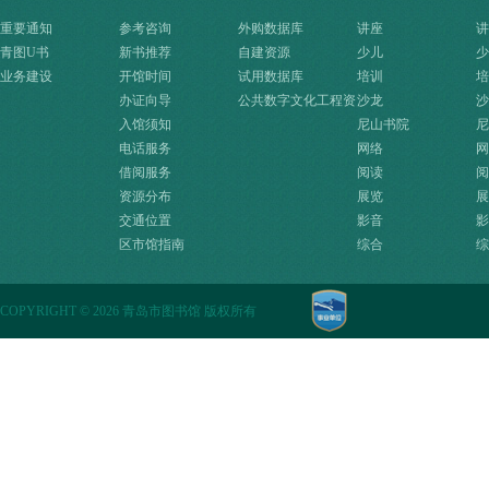
重要通知
参考咨询
外购数据库
讲座
讲
青图U书
新书推荐
自建资源
少儿
少
业务建设
开馆时间
试用数据库
培训
培
办证向导
公共数字文化工程资
沙龙
沙
入馆须知
源快速入口
尼山书院
尼
电话服务
网络
网
借阅服务
阅读
阅
资源分布
展览
展
交通位置
影音
影
区市馆指南
综合
综
COPYRIGHT
©
2026 青岛市图书馆 版权所有