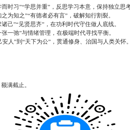
“学而时习”“学思并重”，反思学习本意，保持独立思
“知之为知之”“有德者必有言”，破解知行割裂。
“求诸己”“见贤思齐”，在功利时代守住做人底线。
“一张一弛”与情绪管理，在极端时代寻找平衡。
己安人”到“天下为公”，贯通修身、治国与人类关怀
，额满截止。