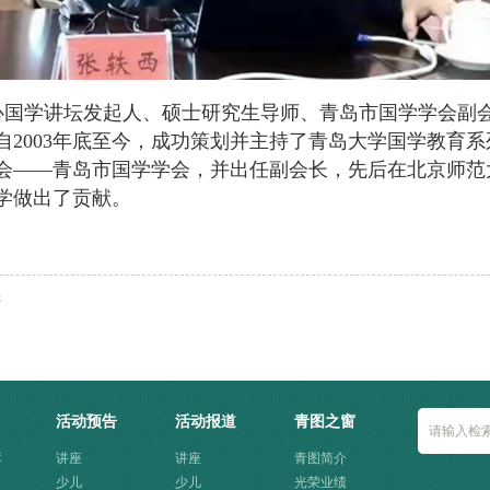
心国学讲坛发起人、硕士研究生导师、青岛市国学学会副
2003年底至今，成功策划并主持了青岛大学国学教育系列
会——青岛市国学学会，并出任副会长，先后在北京师范
学做出了贡献。
讲
活动预告
活动报道
青图之窗
库
讲座
讲座
青图简介
少儿
少儿
光荣业绩