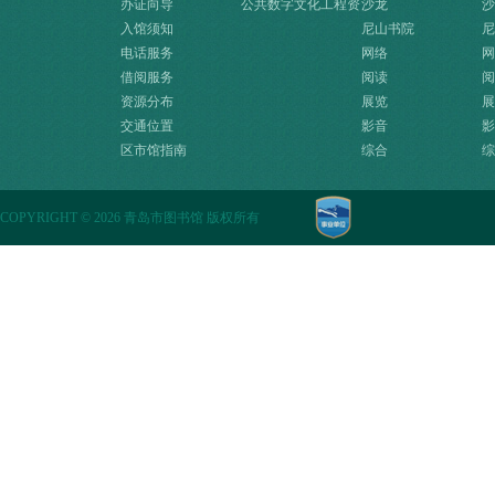
办证向导
公共数字文化工程资
沙龙
沙
入馆须知
源快速入口
尼山书院
尼
电话服务
网络
网
借阅服务
阅读
阅
资源分布
展览
展
交通位置
影音
影
区市馆指南
综合
综
COPYRIGHT
©
2026 青岛市图书馆 版权所有