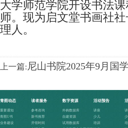
大学师范学院开设书法课
师。现为启文堂书画社社
理人。
尼山书院2025年9月
上一篇:
青图动态
读者服务
数字资源
活动预告
重要通知
参考咨询
外购数据库
讲座
讲
青图U书
新书推荐
自建资源
少儿
少
业务建设
开馆时间
试用数据库
培训
培