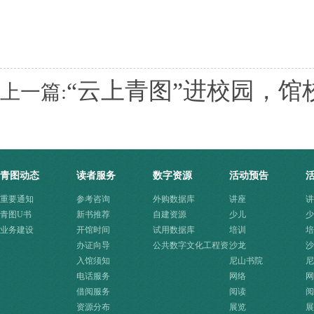
“云上青图”进校园，馆
上一篇:
青图动态
读者服务
数字资源
活动预告
重要通知
参考咨询
外购数据库
讲座
讲
青图U书
新书推荐
自建资源
少儿
少
业务建设
开馆时间
试用数据库
培训
培
办证向导
公共数字文化工程资
沙龙
沙
入馆须知
源快速入口
尼山书院
尼
电话服务
网络
网
借阅服务
阅读
阅
资源分布
展览
展