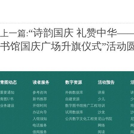
“诗韵国庆 礼赞中华—
上一篇:
书馆国庆广场升旗仪式”活动
青图动态
读者服务
数字资源
活动预告
重要通知
参考咨询
外购数据库
讲座
讲
青图U书
新书推荐
自建资源
少儿
少
业务建设
开馆时间
数字图书馆推广工程
培训
培
办证向导
资源
试用数据库
沙龙
沙
入馆须知
公共数字文化工程资
尼山书院
尼
电话服务
源快速入口
网络
网
借阅服务
阅读
阅