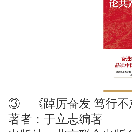
③ 《踔厉奋发 笃行
著者：于立志编著