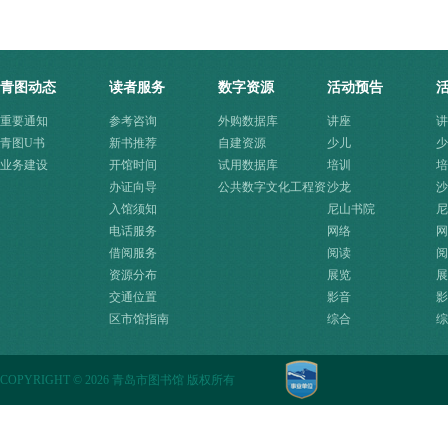
青图动态
读者服务
数字资源
活动预告
重要通知
参考咨询
外购数据库
讲座
讲
青图U书
新书推荐
自建资源
少儿
少
业务建设
开馆时间
试用数据库
培训
培
办证向导
公共数字文化工程资
沙龙
沙
入馆须知
源快速入口
尼山书院
尼
电话服务
网络
网
借阅服务
阅读
阅
资源分布
展览
展
交通位置
影音
影
区市馆指南
综合
综
COPYRIGHT
©
2026 青岛市图书馆 版权所有