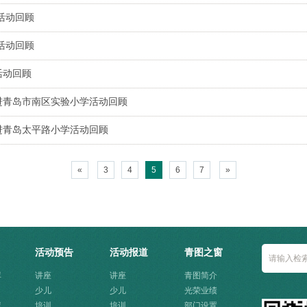
间活动回顾
人活动回顾
活动回顾
走进青岛市南区实验小学活动回顾
走进青岛太平路小学活动回顾
«
3
4
5
6
7
»
活动预告
活动报道
青图之窗
库
讲座
讲座
青图简介
少儿
少儿
光荣业绩
库
培训
培训
部门设置