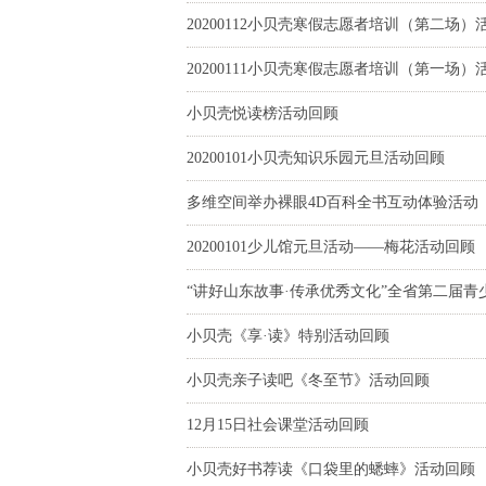
20200112小贝壳寒假志愿者培训（第二场）
20200111小贝壳寒假志愿者培训（第一场）
小贝壳悦读榜活动回顾
20200101小贝壳知识乐园元旦活动回顾
多维空间举办裸眼4D百科全书互动体验活动
20200101少儿馆元旦活动——梅花活动回顾
“讲好山东故事·传承优秀文化”全省第二届
小贝壳《享·读》特别活动回顾
小贝壳亲子读吧《冬至节》活动回顾
12月15日社会课堂活动回顾
小贝壳好书荐读《口袋里的蟋蟀》活动回顾