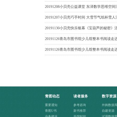
20191208小贝壳公益课堂 东泽数学思维空
20191207小贝壳巧手时间 大雪节气纸杯雪
20191130小贝壳快乐银幕《宝葫芦的秘密》
20191126青岛市图书馆少儿馆整本书阅读
20191126青岛市图书馆少儿馆整本书阅读
青图动态
读者服务
数字资源
重要通知
参考咨询
外购数据
青图U书
新书推荐
自建资源
业务建设
开馆时间
试用数据