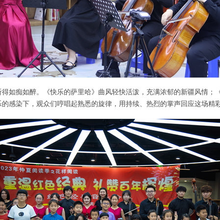
听得如痴如醉。《快乐的萨里哈》曲风轻快活泼，充满浓郁的新疆风情；
乐的感染下，观众们哼唱起熟悉的旋律，用持续、热烈的掌声回应这场精