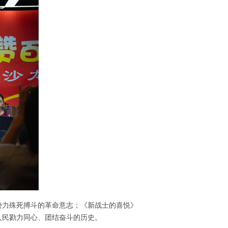
势力殊死搏斗的革命意志；《新战士的喜悦》
人民勠力同心、团结奋斗的历史。