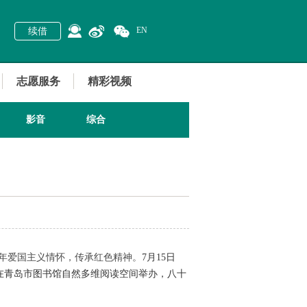
EN
续借
志愿服务
精彩视频
影音
综合
少年爱国主义情怀，传承红色精神。
7月15日
在青岛市图书馆自然多维阅读空间举办，八十