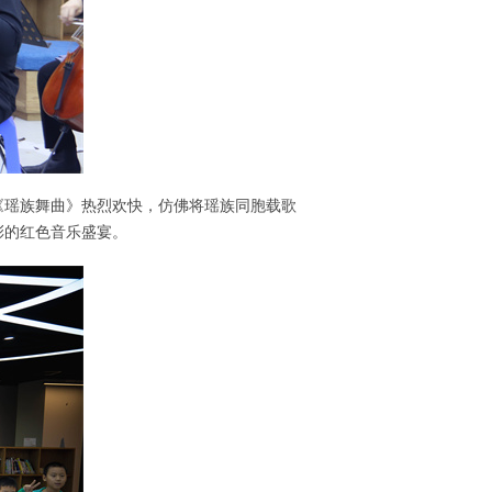
《瑶族舞曲》热烈欢快，仿佛将瑶族同胞载歌
彩的红色音乐盛宴。