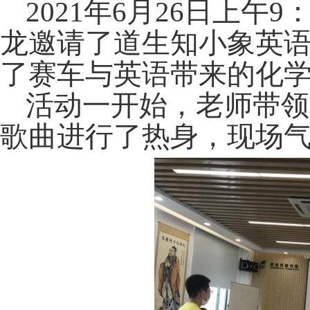
202
1
年
6
月
26
日上午
9
龙邀请了
道生知小象英
了赛车
与英语带来的化
活动一开始，老师带领
歌曲进行了热身，现场