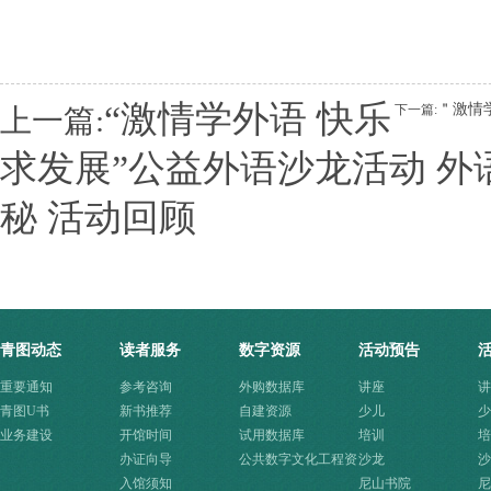
“激情学外语 快乐
＂激情
下一篇:
上一篇:
求发展”公益外语沙龙活动 
秘 活动回顾
青图动态
读者服务
数字资源
活动预告
重要通知
参考咨询
外购数据库
讲座
讲
青图U书
新书推荐
自建资源
少儿
少
业务建设
开馆时间
试用数据库
培训
培
办证向导
公共数字文化工程资
沙龙
沙
入馆须知
源快速入口
尼山书院
尼