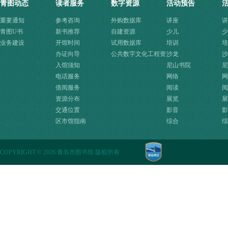
青图动态
读者服务
数字资源
活动预告
重要通知
参考咨询
外购数据库
讲座
讲
青图U书
新书推荐
自建资源
少儿
少
业务建设
开馆时间
试用数据库
培训
培
办证向导
公共数字文化工程资
沙龙
沙
入馆须知
源快速入口
尼山书院
尼
电话服务
网络
网
借阅服务
阅读
阅
资源分布
展览
展
交通位置
影音
影
区市馆指南
综合
综
COPYRIGHT
©
2026 青岛市图书馆 版权所有