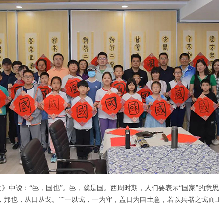
中说：“邑，国也”。邑，就是国。西周时期，人们要表示“国家”的意思，
者，邦也，从口从戈。”“一以戈，一为守，盖口为国土意，若以兵器之戈而卫