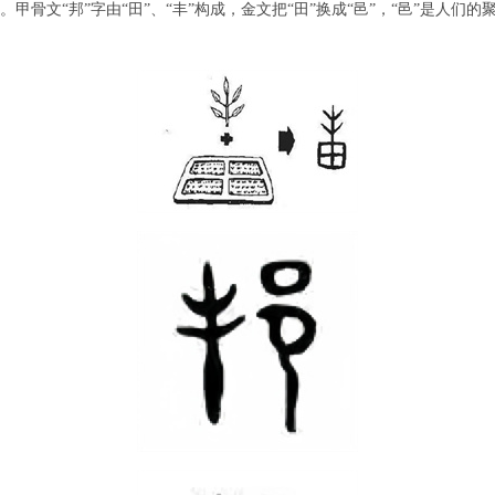
。甲骨文“邦”字由“田”、“丰”构成，金文把“田”换成“邑”，“邑”是人