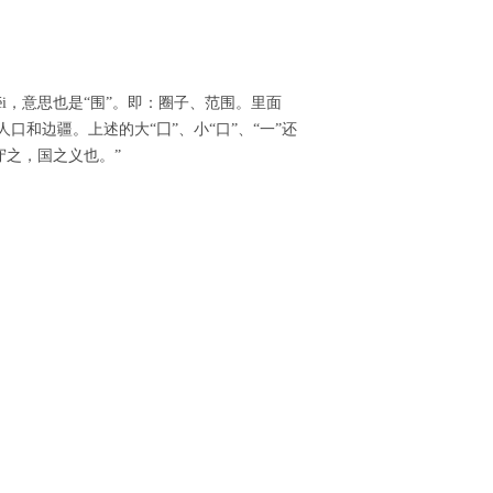
i，意思也是“围”。即：圈子、范围。里面
口和边疆。上述的大“囗”、小“口”、“一”还
守之，国之义也。”