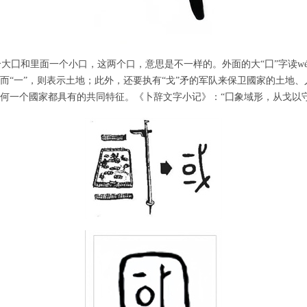
大囗和里面一个小口，这两个口，意思是不一样的。外面的大“囗”字读wé
，而“一”，则表示土地；此外，还要执有“戈”矛的军队来保卫國家的土地、人
是任何一个國家都具有的共同特征。《卜辞文字小记》：“囗象域形，从戈以