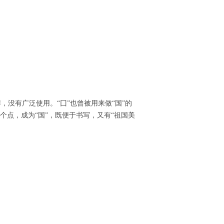
，没有广泛使用。“囗”也曾被用来做“国”的
个点，成为“国”，既便于书写，又有“祖国美