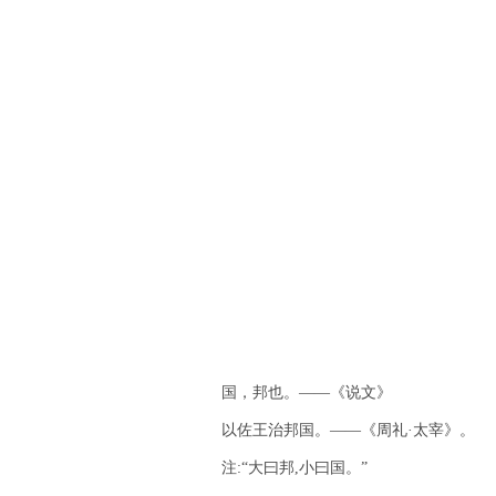
国，邦也。――《说文》
以佐王治邦国。――《周礼·太宰》。
注:“大曰邦,小曰国。”