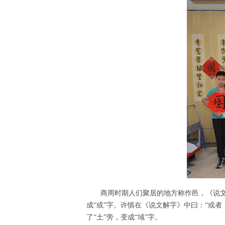
商周时期人们聚居的地方称作邑，《说文》
成“或”字。许慎在《说文解字》中曰：“或
了“土”旁，变成“域”字。