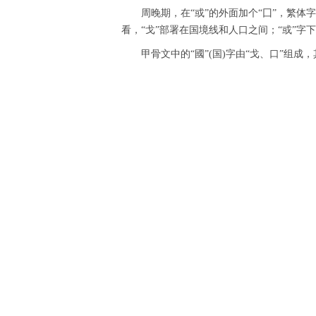
周晚期，在“或”的外面加个“囗”，繁体
看，“戈”部署在国境线和人口之间；“或”字
甲骨文中的“國”(国)字由“戈、口”组成