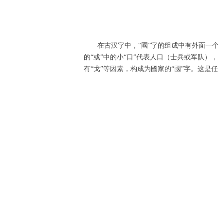
在古汉字中，“國”字的组成中有外面一个
的“或”中的小“口”代表人口（士兵或军队）
有“戈”等因素，构成为國家的“國”字。这