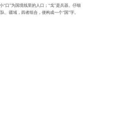
；小“口”为国境线里的人口；“戈”是兵器。仔细
军队、疆域，四者组合，便构成一个“国”字。