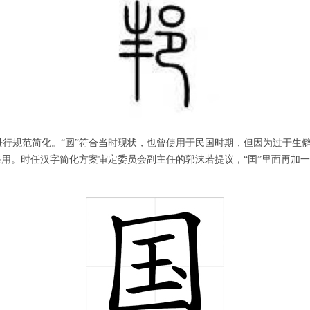
进行规范简化。“囻”符合当时现状，也曾使用于民国时期，但因为过于生僻
采用。时任汉字简化方案审定委员会副主任的郭沫若提议，“囯”里面再加一