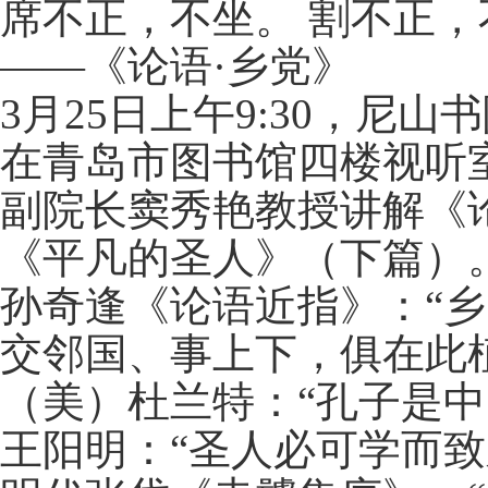
席不正，不坐。 割不正
——《论语·乡党》
3月25日上午9:30，尼
在青岛市图书馆四楼视听
副院长窦秀艳教授讲解《
《平凡的圣人》（下篇）
孙奇逢《论语近指》：“
交邻国、事上下，俱在此
（美）杜兰特：“孔子是中
王阳明：“圣人必可学而致