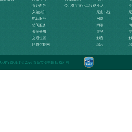
办证向导
公共数字文化工程资
沙龙
沙
入馆须知
源快速入口
尼山书院
尼
电话服务
网络
网
借阅服务
阅读
阅
资源分布
展览
展
交通位置
影音
影
区市馆指南
综合
综
COPYRIGHT
©
2026 青岛市图书馆 版权所有