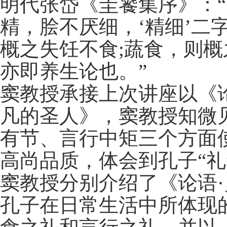
明代张岱《圭饕集序》：
精，脍不厌细，‘精细’二
概之失饪不食;蔬食，则
亦即养生论也。”
窦教授承接上次讲座以《
凡的圣人》，窦教授知微
有节、言行中矩三个方面
高尚品质，体会到孔子“礼
窦教授分别介绍了《论语
孔子在日常生活中所体现