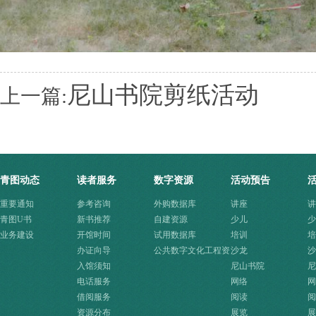
尼山书院剪纸活动
上一篇:
青图动态
读者服务
数字资源
活动预告
重要通知
参考咨询
外购数据库
讲座
讲
青图U书
新书推荐
自建资源
少儿
少
业务建设
开馆时间
试用数据库
培训
培
办证向导
公共数字文化工程资
沙龙
沙
入馆须知
源快速入口
尼山书院
尼
电话服务
网络
网
借阅服务
阅读
阅
资源分布
展览
展