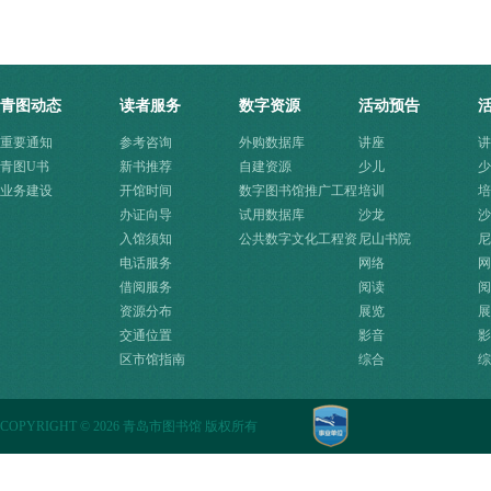
青图动态
读者服务
数字资源
活动预告
重要通知
参考咨询
外购数据库
讲座
讲
青图U书
新书推荐
自建资源
少儿
少
业务建设
开馆时间
数字图书馆推广工程
培训
培
办证向导
资源
试用数据库
沙龙
沙
入馆须知
公共数字文化工程资
尼山书院
尼
电话服务
源快速入口
网络
网
借阅服务
阅读
阅
资源分布
展览
展
交通位置
影音
影
区市馆指南
综合
综
COPYRIGHT
©
2026 青岛市图书馆 版权所有