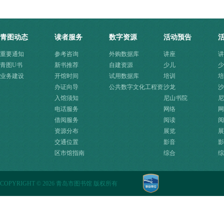
青图动态
读者服务
数字资源
活动预告
重要通知
参考咨询
外购数据库
讲座
讲
青图U书
新书推荐
自建资源
少儿
少
业务建设
开馆时间
试用数据库
培训
培
办证向导
公共数字文化工程资
沙龙
沙
入馆须知
源快速入口
尼山书院
尼
电话服务
网络
网
借阅服务
阅读
阅
资源分布
展览
展
交通位置
影音
影
区市馆指南
综合
综
COPYRIGHT
©
2026 青岛市图书馆 版权所有