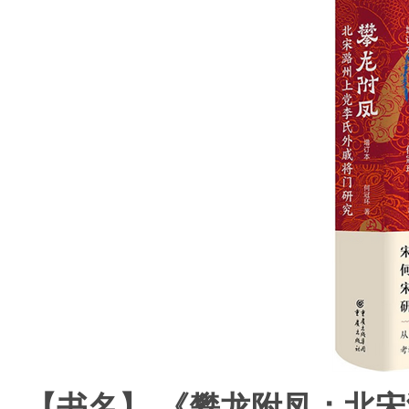
【书名】 《攀龙附凤：北